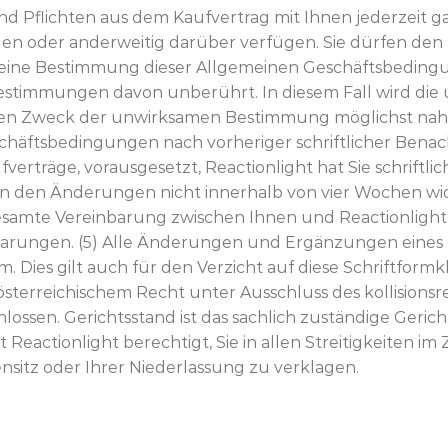
und Pflichten aus dem Kaufvertrag mit Ihnen jederzeit g
en oder anderweitig darüber verfügen. Sie dürfen den 
te eine Bestimmung dieser Allgemeinen Geschäftsbedin
 Bestimmungen davon unberührt. In diesem Fall wird d
ichen Zweck der unwirksamen Bestimmung möglichst nahe
schäftsbedingungen nach vorheriger schriftlicher Ben
erträge, vorausgesetzt, Reactionlight hat Sie schriftlic
n den Änderungen nicht innerhalb von vier Wochen wid
samte Vereinbarung zwischen Ihnen und Reactionlight h
barungen. (5) Alle Änderungen und Ergänzungen eines 
. Dies gilt auch für den Verzicht auf diese Schriftformk
terreichischem Recht unter Ausschluss des kollisions
lossen. Gerichtsstand ist das sachlich zuständige Gericht
t Reactionlight berechtigt, Sie in allen Streitigkeite
sitz oder Ihrer Niederlassung zu verklagen.