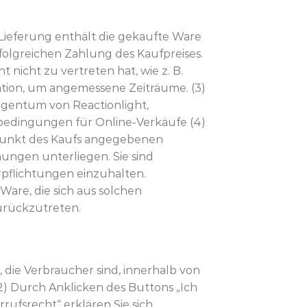
e Lieferung enthält die gekaufte Ware
folgreichen Zahlung des Kaufpreises.
t nicht zu vertreten hat, wie z. B.
tion, um angemessene Zeiträume. (3)
Eigentum von Reactionlight,
bedingungen für Online-Verkäufe (4)
itpunkt des Kaufs angegebenen
mungen unterliegen. Sie sind
rpflichtungen einzuhalten.
are, die sich aus solchen
zurückzutreten.
 die Verbraucher sind, innerhalb von
) Durch Anklicken des Buttons „Ich
ufsrecht“ erklären Sie sich