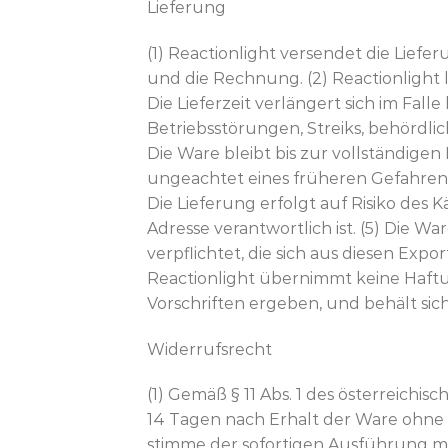
Lieferung
(1) Reactionlight versendet die Lief
und die Rechnung. (2) Reactionlight 
Die Lieferzeit verlängert sich im Fall
Betriebsstörungen, Streiks, behörd
Die Ware bleibt bis zur vollständige
ungeachtet eines früheren Gefahren
Die Lieferung erfolgt auf Risiko de
Adresse verantwortlich ist. (5) Die 
verpflichtet, die sich aus diesen E
Reactionlight übernimmt keine Haftu
Vorschriften ergeben, und behält si
Widerrufsrecht
(1) Gemäß § 11 Abs. 1 des österreichi
14 Tagen nach Erhalt der Ware ohne
stimme der sofortigen Ausführung me