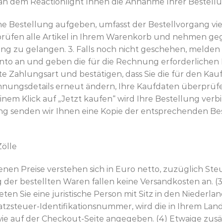
an dem Reactionlight Ihnen die Annahme Ihrer Bestellun
e Bestellung aufgeben, umfasst der Bestellvorgang vier S
rprüfen alle Artikel in Ihrem Warenkorb und nehmen ge
ng zu gelangen. 3. Falls noch nicht geschehen, melden S
to an und geben die für die Rechnung erforderlichen K
te Zahlungsart und bestätigen, dass Sie die für den K
echnungsdetails erneut ändern, Ihre Kaufdaten überpr
m Klick auf „Jetzt kaufen“ wird Ihre Bestellung verbin
ng senden wir Ihnen eine Kopie der entsprechenden Be
Zölle
enen Preise verstehen sich in Euro netto, zuzüglich Ste
g der bestellten Waren fallen keine Versandkosten an. (
ten Sie eine juristische Person mit Sitz in den Niederla
tzsteuer-Identifikationsnummer, wird die in Ihrem La
e auf der Checkout-Seite angegeben. (4) Etwaige zusät