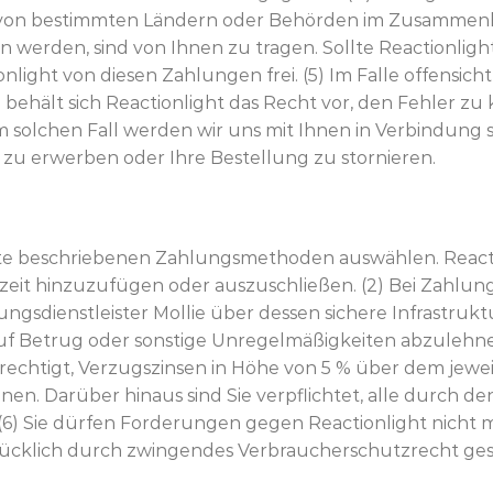
 von bestimmten Ländern oder Behörden im Zusammenh
 werden, sind von Ihnen zu tragen. Sollte Reactionlig
onlight von diesen Zahlungen frei. (5) Im Falle offensich
ehält sich Reactionlight das Recht vor, den Fehler zu
em solchen Fall werden wir uns mit Ihnen in Verbindung
 zu erwerben oder Ihre Bestellung zu stornieren.
ite beschriebenen Zahlungsmethoden auswählen. Reactio
t hinzuzufügen oder auszuschließen. (2) Bei Zahlung 
gsdienstleister Mollie über dessen sichere Infrastruktu
uf Betrug oder sonstige Unregelmäßigkeiten abzulehnen.
rechtigt, Verzugszinsen in Höhe von 5 % über dem jeweil
en. Darüber hinaus sind Sie verpflichtet, alle durch 
(6) Sie dürfen Forderungen gegen Reactionlight nicht
sdrücklich durch zwingendes Verbraucherschutzrecht ges