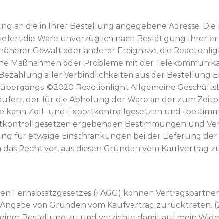
erung an die in Ihrer Bestellung angegebene Adresse. Di
liefert die Ware unverzüglich nach Bestätigung Ihrer er
e höherer Gewalt oder anderer Ereignisse, die Reactionligh
liche Maßnahmen oder Probleme mit der Telekommunika
n Bezahlung aller Verbindlichkeiten aus der Bestellung 
übergangs. ©2020 Reactionlight Allgemeine Geschäfts
s Käufers, der für die Abholung der Ware an der zum Ze
Ware kann Zoll- und Exportkontrollgesetzen und -bestim
xportkontrollgesetzen ergebenden Bestimmungen und Ve
ng für etwaige Einschränkungen bei der Lieferung der W
ch das Recht vor, aus diesen Gründen vom Kaufvertrag 
schen Fernabsatzgesetzes (FAGG) können Vertragspartner,
 Angabe von Gründen vom Kaufvertrag zurücktreten. (2
iner Bestellung zu und verzichte damit auf mein Widerr