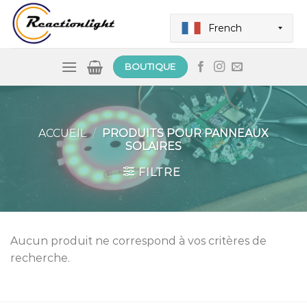
Passer
au
French
contenu
BOUTIQUE
ACCUEIL
/
PRODUITS POUR PANNEAUX
SOLAIRES
FILTRE
Aucun produit ne correspond à vos critères de
recherche.