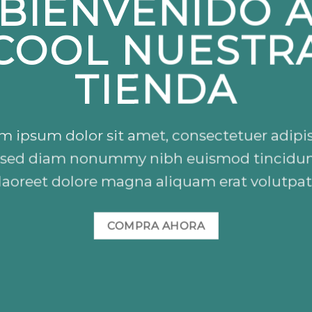
BIENVENIDO 
COOL NUESTR
TIENDA
m ipsum dolor sit amet, consectetuer adipi
t, sed diam nonummy nibh euismod tincidun
laoreet dolore magna aliquam erat volutpat
COMPRA AHORA